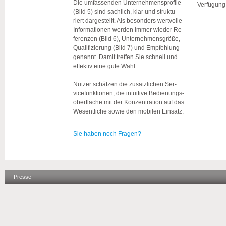
Die um­fas­sen­den Un­ter­neh­mens­pro­fi­le
Ver­fü­gung
(Bild 5) sind sach­lich, klar und struk­tu­
riert dar­ge­stellt. Als be­son­ders wert­vol­le
In­for­ma­tio­nen wer­den immer wie­der Re­
fe­ren­zen (Bild 6), Un­ter­neh­mens­grö­ße,
Qua­li­fi­zie­rung (Bild 7) und Emp­feh­lung
ge­nannt. Damit tref­fen Sie schnell und
ef­fek­tiv eine gute Wahl.
Nut­zer schät­zen die zu­sätz­li­chen Ser­
vice­funk­tio­nen, die in­tui­ti­ve Be­die­nungs­
ober­flä­che mit der Kon­zen­tra­ti­on auf das
We­sent­li­che sowie den mo­bi­len Ein­satz.
Sie haben noch Fragen?
Presse