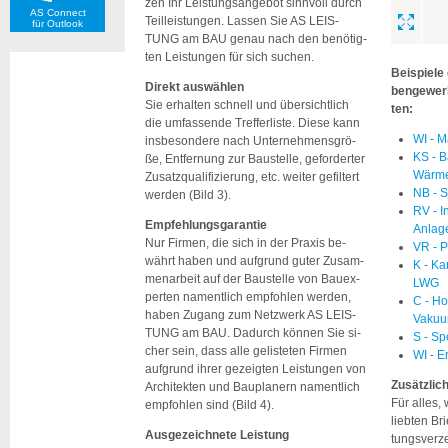
zen Ihr Leis­tungs­an­ge­bot sinn­voll durch
AS Connect
Teil­leis­tun­gen. Las­sen Sie AS LEIS­
für Outlook
TUNG am BAU genau nach den be­nö­tig­
ten Leis­tun­gen für sich su­chen.
Bei­spie­le
Di­rekt aus­wäh­len
ben­ge­wer­
Sie er­hal­ten schnell und über­sicht­lich
ten:
die um­fas­sen­de Tref­fer­lis­te. Diese kann
WI - M
ins­be­son­de­re nach Un­ter­neh­mens­grö­
KS - B
ße, Ent­fer­nung zur Bau­stel­le, ge­for­der­ter
Wärm
Zu­satz­qua­li­fi­zie­rung, etc. wei­ter ge­fil­tert
NB - 
wer­den (Bild 3).
RV - I
Emp­feh­lungs­ga­ran­tie
Anlag
Nur Fir­men, die sich in der Pra­xis be­
VR - P
währt haben und auf­grund guter Zu­sam­
K - Ka
men­ar­beit auf der Bau­stel­le von Bau­ex­
LWG
per­ten na­ment­lich emp­foh­len wer­den,
C - H
haben Zu­gang zum Netz­werk AS LEIS­
Vakuu
TUNG am BAU. Da­durch kön­nen Sie si­
S - Sp
cher sein, dass alle ge­lis­te­ten Fir­men
WI - E
auf­grund ihrer ge­zeig­ten Leis­tun­gen von
Zu­sätz­lich
Ar­chi­tek­ten und Bau­pla­nern na­ment­lich
Für alles,
emp­foh­len sind (Bild 4).
lieb­ten Br
Aus­ge­zeich­ne­te Leis­tung
tungs­ver­ze