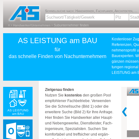
Schnellsuche nach: Handwerker, Fachplaner, Architekten, ...
›
›
Subunternehmer finden
≡
Handwerker/Unternehmen
AS LEISTUNG am BAU
Kos­ten­lo­ser Zu­
Re­fe­ren­zen, Qua­
für
neh­mens­pro­fil 
das schnelle Finden von Nachunternehmern
Bau­ex­per­ten. W
gän­zen müs­sen, 
tun­gen re­gio­na
LEIS­TUNG am BAU
Ziel­ge­nau fin­den
Nut­zen Sie
kos­ten­los
den gro­ßen Pool
emp­foh­le­ner Fach­be­trie­be. Ver­wen­den
Sie die Schnell­su­che (Bild 1) oder die
AS LEISTUNG
er­wei­te­re Suche (Bild 2) für Ihre An­fra­ge.
am BAU
Hier fin­den Sie Hand­wer­ker aller Haupt-
und Ne­ben­ge­wer­ke, Dienst­leis­ter, Fach­
in­ge­nieu­re, Spe­zia­lis­ten. Su­chen Sie
kom­for­ta­bel und treff­si­cher und er­gän­