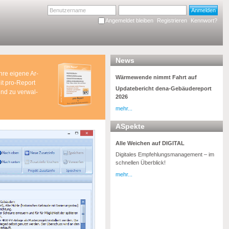
Anmelden
Angemeldet bleiben
Registrieren
Kennwort?
News
re ei­ge­ne Ar­
Wärmewende nimmt Fahrt auf
Mit pro-Re­port
Updatebericht dena-Gebäudereport
 und zu ver­wal­
2026
mehr...
ASpekte
Alle Weichen auf DIGITAL
Digitales Empfehlungsmanagement – im
schnellen Überblick!
mehr...