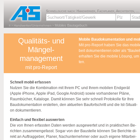
Schnellsuche nach: Handwerker, Fachplaner, Architekten, ...
›
›
Mobiles Bautagebuch
≡
Handwerker/Unternehmen
Qualitäts- und
Mo­bi­le Bau­do­ku­men­ta­ti­on und mo
Mit pro-Re­port haben Sie das mo­bi­le
Mängel-
beit do­ku­men­tie­ren oder als "Bau­lei­
management
er­hal­ten Sie die mo­bi­le Lö­sung, um
ten.
mit pro-Report
Schnell mobil er­fas­sen
Nut­zen Sie die Kom­bi­na­ti­on mit Ihrem PC und Ihrem mo­bi­len End­ge­rät
(Apple iPho­ne, Apple iPad, Goog­le An­dro­id) sowie vor­han­de­ner Pläne,
Raum­bü­cher, Ka­ta­lo­ge. Damit kön­nen Sie sehr schnell Pro­to­kol­le für Ihre
Bau­do­ku­men­ta­ti­on er­stel­len, den ak­tu­el­len Bau­fort­schritt und die Ist-Si­tua­ti­
on do­ku­men­tie­ren.
Ein­fach und fle­xi­bel aus­wer­ten
Die von Ihnen er­fass­ten Daten wer­den aus­ge­wer­tet und in prak­ti­schen Be­
rich­ten zu­sam­men­ge­fasst. Sogar von der Bau­stel­le kön­nen Sie Be­rich­te di­
rekt an Auf­trag­ge­ber, Pla­ner, Nach­un­ter­neh­mer oder auch ei­ge­ne Mit­ar­bei­