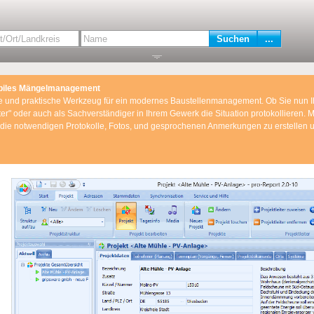
­bi­les Män­gel­ma­nage­ment
 und prak­ti­sche Werk­zeug für ein mo­der­nes Bau­stel­len­ma­nage­ment. Ob Sie nun Ih
ter" oder auch als Sach­ver­stän­di­ger in Ihrem Ge­werk die Si­tua­ti­on pro­to­kol­lie­ren. 
 die not­wen­di­gen Pro­to­kol­le, Fotos, und ge­spro­che­nen An­mer­kun­gen zu er­stel­len