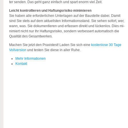
ter sen­den. Das geht ganz ein­fach und spart enorm viel Zeit.
Leicht kon­trol­lie­ren und Haf­tungs­ri­si­ko mi­ni­mie­ren
Sie haben alle er­for­der­li­chen Un­ter­la­gen auf der Bau­stel­le dabei. Damit
sind Sie stets auf dem ak­tu­ells­ten In­for­ma­ti­ons­stand. Sie sehen so­fort, wer,
wann, was. Sie do­ku­men­tie­ren und er­fas­sen di­rekt und lü­cken­los. Dies mi­
ni­miert nicht nur Ihr Haf­tungs­ri­si­ko, son­dern ver­bes­sert au­to­ma­tisch die
Qua­li­tät des Ge­samt­wer­kes.
Ma­chen Sie jetzt den Pra­xis­test! Laden Sie sich eine
kos­ten­lo­se 30 Tage
Voll­ver­si­on
und tes­ten Sie diese in aller Ruhe.
Mehr Informationen
Kontakt